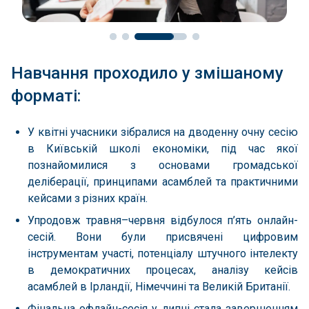
Навчання проходило у змішаному
форматі:
У квітні учасники зібралися на дводенну очну сесію
в Київській школі економіки, під час якої
познайомилися з основами громадської
деліберації, принципами асамблей та практичними
кейсами з різних країн.
Упродовж травня–червня відбулося п’ять онлайн-
сесій. Вони були присвячені цифровим
інструментам участі, потенціалу штучного інтелекту
в демократичних процесах, аналізу кейсів
асамблей в Ірландії, Німеччині та Великій Британії.
Фінальна офлайн-сесія у липні стала завершенням