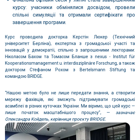
курсу: учасники обмінялися досвідом, провели
спільні симуляції та отримали сертифікати про
завершення програми.
Курс проводила докторка Керстін Люкер (Технічний
університет Берліна), експертка з громадської участі та
інновацій у демократії, спільно з запрошеними лекторами:
Ніколасом Бахом та Томасом Бланше з nexus - Institut für
Kooperationsmanagement u. interdisziplinäre Forschung, а також
доктором Стефаном Рохом з Bertelsmann Stiftung та
командою BRIDGE.
"Нашою метою було не лише передати знання, а створити
мережу фахівців, які зможуть підтримувати громадські
асамблеї в різних куточках України. Ми віримо, що цей курс —
лише початок масштабнішого процесу", —
зазначає
Олександра Койдель, керівниця проєкту BRIDGE.